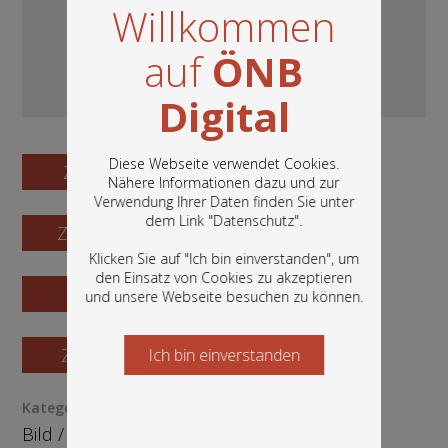
Willkommen
auf
ÖNB
Digital
Diese Webseite verwendet Cookies.
Zum Digitalisat
Nähere Informationen dazu und zur
Verwendung Ihrer Daten finden Sie unter
In diesem Portal finden Sie die digitalen
dem Link "
Datenschutz
".
Zum Katalogisat
Bestände der Österreichischen
Nationalbibliothek: Bücher, Fotografien,
Klicken Sie auf "Ich bin einverstanden", um
Grafiken und vieles mehr.
den Einsatz von Cookies zu akzeptieren
Zur Vorschau
und unsere Webseite besuchen zu können.
Zur Bestellung
Ich bin einverstanden
Starten Sie jetzt
Kategorie / Medientyp
Bild
/
Fotografie