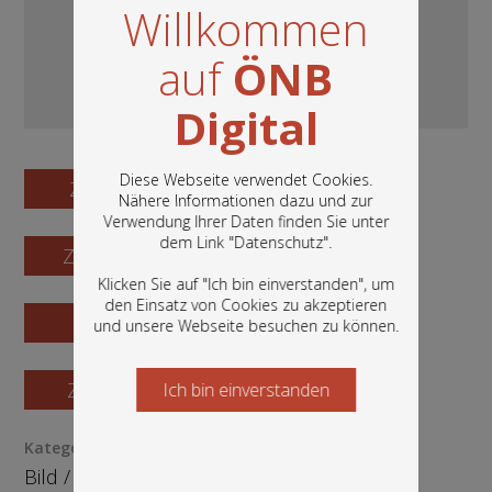
Willkommen
auf
ÖNB
Digital
Diese Webseite verwendet Cookies.
Zum Digitalisat
Nähere Informationen dazu und zur
Verwendung Ihrer Daten finden Sie unter
In diesem Portal finden Sie die digitalen
dem Link "
Datenschutz
".
Zum Katalogisat
Bestände der Österreichischen
Nationalbibliothek: Bücher, Fotografien,
Klicken Sie auf "Ich bin einverstanden", um
Grafiken und vieles mehr.
den Einsatz von Cookies zu akzeptieren
Zur Vorschau
und unsere Webseite besuchen zu können.
Zur Bestellung
Ich bin einverstanden
Starten Sie jetzt
Kategorie / Medientyp
Bild
/
Fotografie