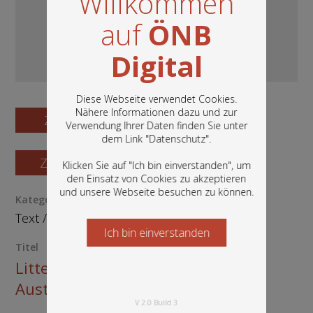
Willkommen
auf
ÖNB
Digital
Diese Webseite verwendet Cookies.
Nähere Informationen dazu und zur
Zum Digitalisat
Verwendung Ihrer Daten finden Sie unter
In diesem Portal finden Sie die digitalen
dem Link "
Datenschutz
".
Bestände der Österreichischen
Nationalbibliothek: Bücher, Fotografien,
Zum Katalogisat
Klicken Sie auf "Ich bin einverstanden", um
Grafiken und vieles mehr.
den Einsatz von Cookies zu akzeptieren
und unsere Webseite besuchen zu können.
Kategorie / Medientyp
Text
/
Manuskript
Ich bin einverstanden
Starten Sie jetzt
Titel
Litterae annuae provinciae
Austriae Societatis Iesu a. 1692
V 2.0 Build 3