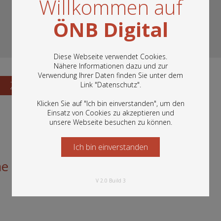
Willkommen auf
ÖNB Digital
Diese Webseite verwendet Cookies.
Nähere Informationen dazu und zur
Verwendung Ihrer Daten finden Sie unter dem
In diesem Portal finden Sie die digitalen
Zum Katalogisat
Link "
Datenschutz
".
Bestände der Österreichischen
Nationalbibliothek: Bücher, Fotografien,
Klicken Sie auf "Ich bin einverstanden", um den
Grafiken und vieles mehr.
Einsatz von Cookies zu akzeptieren und
unsere Webseite besuchen zu können.
Ich bin einverstanden
Starten Sie jetzt
e Austriae Societatis Iesu a. 1670
V 2.0 Build 3