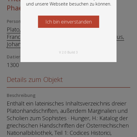
und unsere Webseite besuchen zu können.
Phaedrus, Parmenides
Person
Ich bin einverstanden
Starten Sie jetzt
Plato, v427-v347
Quirini, Taddeo, -1508
Franciscus, Aleardus, ca. um 1449
Sambucus,
Johannes, 1531-1584
V 2.0 Build 3
Datierung
1300
Details zum Objekt
Beschreibung
Enthält ein lateinisches Inhaltsverzeichnis dreier
Platonhandschriften, außerdem Marginalien und
Scholien zum Sophistes · Hunger, H.: Katalog der
griechischen Handschriften der Österreichischen
Nationalbibliothek, Teil 1: Codices Historici,