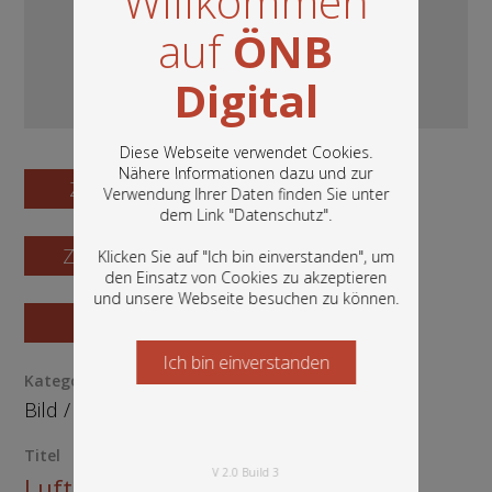
Willkommen
auf
ÖNB
Digital
Diese Webseite verwendet Cookies.
Nähere Informationen dazu und zur
Zum Digitalisat
Verwendung Ihrer Daten finden Sie unter
In diesem Portal finden Sie die digitalen
dem Link "
Datenschutz
".
Bestände der Österreichischen
Nationalbibliothek: Bücher, Fotografien,
Zum Katalogisat
Klicken Sie auf "Ich bin einverstanden", um
Grafiken und vieles mehr.
den Einsatz von Cookies zu akzeptieren
und unsere Webseite besuchen zu können.
Zur Vorschau
Ich bin einverstanden
Starten Sie jetzt
Kategorie / Medientyp
Bild
/
Fotografie
Titel
V 2.0 Build 3
Luftbild Assling: über