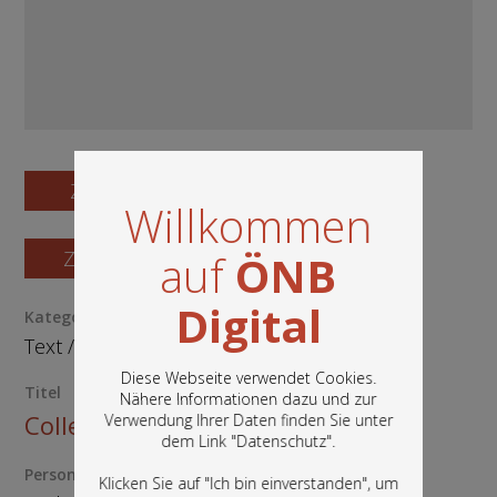
Zum Digitalisat
Willkommen
Zum Katalogisat
auf
ÖNB
Digital
Kategorie / Medientyp
Text
/
Manuskript
Diese Webseite verwendet Cookies.
Titel
Nähere Informationen dazu und zur
Collectio astrologica
Verwendung Ihrer Daten finden Sie unter
In diesem Portal finden Sie die digitalen
dem Link "
Datenschutz
".
Bestände der Österreichischen
Nationalbibliothek: Bücher, Fotografien,
Person
Klicken Sie auf "Ich bin einverstanden", um
Grafiken und vieles mehr.