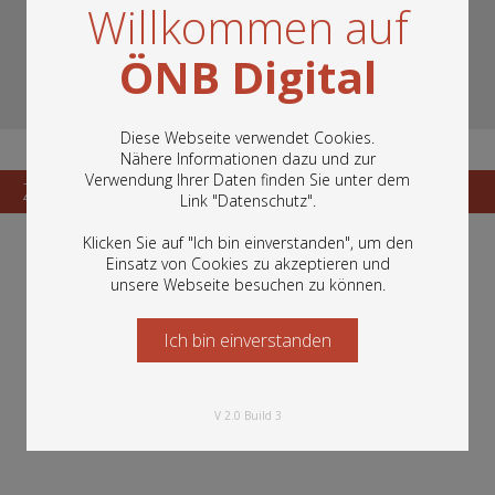
Willkommen auf
ÖNB Digital
Diese Webseite verwendet Cookies.
Nähere Informationen dazu und zur
Verwendung Ihrer Daten finden Sie unter dem
In diesem Portal finden Sie die digitalen
Zum Katalogisat
Zur Vorschau
Link "
Datenschutz
".
Bestände der Österreichischen
Nationalbibliothek: Bücher, Fotografien,
Klicken Sie auf "Ich bin einverstanden", um den
Grafiken und vieles mehr.
Einsatz von Cookies zu akzeptieren und
unsere Webseite besuchen zu können.
Ich bin einverstanden
Starten Sie jetzt
V 2.0 Build 3