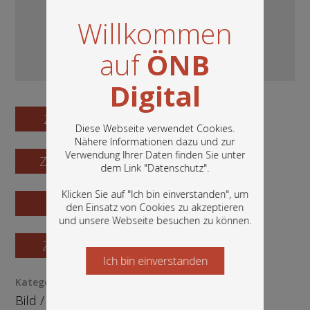
Willkommen
auf
ÖNB
Digital
Zum Digitalisat
Diese Webseite verwendet Cookies.
Nähere Informationen dazu und zur
Verwendung Ihrer Daten finden Sie unter
Zum Katalogisat
In diesem Portal finden Sie die digitalen
dem Link "
Datenschutz
".
Bestände der Österreichischen
Nationalbibliothek: Bücher, Fotografien,
Klicken Sie auf "Ich bin einverstanden", um
Grafiken und vieles mehr.
Zur Vorschau
den Einsatz von Cookies zu akzeptieren
und unsere Webseite besuchen zu können.
Zur Bestellung
Ich bin einverstanden
Starten Sie jetzt
Kategorie / Medientyp
Bild
/
Fotografie