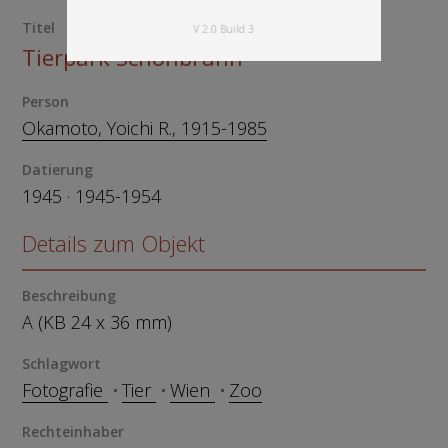
Titel
V 2.0 Build 3
Tierpark Schönbrunn
Person
Okamoto, Yoichi R., 1915-1985
Datierung
1945 · 1945-1954
Details zum Objekt
Beschreibung
A (KB 24 x 36 mm)
Schlagwort
Fotografie
Tier
Wien
Zoo
Rechteinhaber