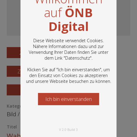
auf
ÖNB
Digital
Diese Webseite verwendet Cookies.
Nähere Informationen dazu und zur
Zum Digitalisat
Verwendung Ihrer Daten finden Sie unter
In diesem Portal finden Sie die digitalen
dem Link "
Datenschutz
".
Bestände der Österreichischen
Nationalbibliothek: Bücher, Fotografien,
Klicken Sie auf "Ich bin einverstanden", um
Zum Katalogisat
Grafiken und vieles mehr.
den Einsatz von Cookies zu akzeptieren
und unsere Webseite besuchen zu können.
Zur Vorschau
Ich bin einverstanden
Starten Sie jetzt
Kategorie / Medientyp
Bild
/
Ephemera
Titel
V 2.0 Build 3
Wahlplakat "Die Grünen" mit