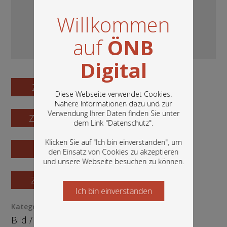
Willkommen
auf
ÖNB
Digital
Zum Digitalisat
Diese Webseite verwendet Cookies.
Nähere Informationen dazu und zur
Verwendung Ihrer Daten finden Sie unter
Zum Katalogisat
In diesem Portal finden Sie die digitalen
dem Link "
Datenschutz
".
Bestände der Österreichischen
Nationalbibliothek: Bücher, Fotografien,
Klicken Sie auf "Ich bin einverstanden", um
Grafiken und vieles mehr.
Zur Vorschau
den Einsatz von Cookies zu akzeptieren
und unsere Webseite besuchen zu können.
Zur Bestellung
Ich bin einverstanden
Starten Sie jetzt
Kategorie / Medientyp
Bild
/
Fotografie