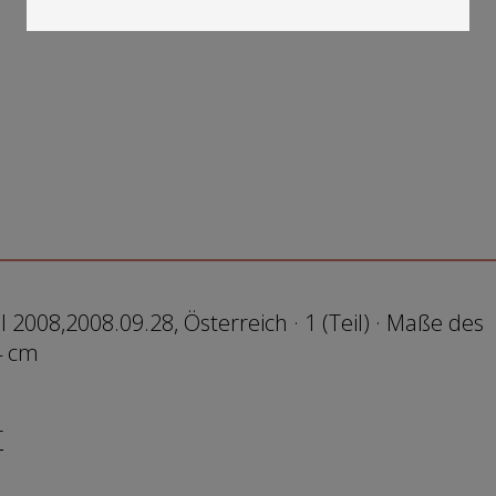
2008,2008.09.28, Österreich · 1 (Teil) · Maße des
4 cm
r