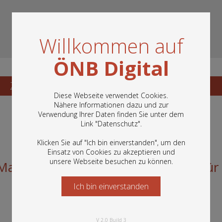
Willkommen auf
ÖNB Digital
Zum Katalogisat
Zur Vorschau
Diese Webseite verwendet Cookies.
Nähere Informationen dazu und zur
Verwendung Ihrer Daten finden Sie unter dem
In diesem Portal finden Sie die digitalen
Link "
Datenschutz
".
Bestände der Österreichischen
Nationalbibliothek: Bücher, Fotografien,
Klicken Sie auf "Ich bin einverstanden", um den
Grafiken und vieles mehr.
Einsatz von Cookies zu akzeptieren und
unsere Webseite besuchen zu können.
 Mag. Hubert Kuzdas. Ihre Stimme für
Ich bin einverstanden
Starten Sie jetzt
V 2.0 Build 3