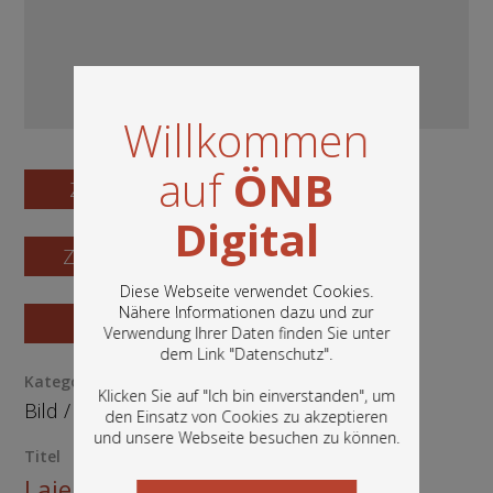
Willkommen
auf
ÖNB
Zum Digitalisat
Digital
Zum Katalogisat
Diese Webseite verwendet Cookies.
Nähere Informationen dazu und zur
Zur Vorschau
Verwendung Ihrer Daten finden Sie unter
In diesem Portal finden Sie die digitalen
dem Link "
Datenschutz
".
Bestände der Österreichischen
Kategorie / Medientyp
Nationalbibliothek: Bücher, Fotografien,
Klicken Sie auf "Ich bin einverstanden", um
Grafiken und vieles mehr.
Bild
/
Ephemera
den Einsatz von Cookies zu akzeptieren
und unsere Webseite besuchen zu können.
Titel
Laien in die Mission - Katholische