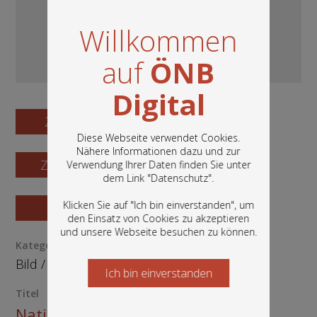
Willkommen
auf
ÖNB
Digital
Zum Digitalisat
Diese Webseite verwendet Cookies.
Nähere Informationen dazu und zur
Zum Katalogisat
Verwendung Ihrer Daten finden Sie unter
In diesem Portal finden Sie die digitalen
dem Link "
Datenschutz
".
Bestände der Österreichischen
Nationalbibliothek: Bücher, Fotografien,
Klicken Sie auf "Ich bin einverstanden", um
Zur Vorschau
Grafiken und vieles mehr.
den Einsatz von Cookies zu akzeptieren
und unsere Webseite besuchen zu können.
Kategorie / Medientyp
Bild
/
Ephemera
Ich bin einverstanden
Starten Sie jetzt
Titel
Nationalratswahl 2002.