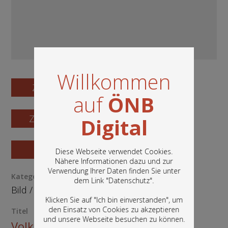
Willkommen
Zum Digitalisat
auf
ÖNB
Zum Katalogisat
Digital
Zur Vorschau
Diese Webseite verwendet Cookies.
Nähere Informationen dazu und zur
Verwendung Ihrer Daten finden Sie unter
In diesem Portal finden Sie die digitalen
Kategorie / Medientyp
dem Link "
Datenschutz
".
Bestände der Österreichischen
Bild
/
Ephemera
Nationalbibliothek: Bücher, Fotografien,
Klicken Sie auf "Ich bin einverstanden", um
Grafiken und vieles mehr.
den Einsatz von Cookies zu akzeptieren
Titel
und unsere Webseite besuchen zu können.
Volksstimme Bilderdienst Nr. 3 -