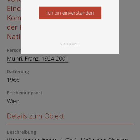
Eine Parteikonferenz der
Ich bin einverstanden
Starten Sie jetzt
Kommunisten legte die Haltung
der KPÖ bei der kommenden
Nationalratswahl fest
V 2.0 Build 3
Person
Muhri, Franz, 1924-2001
Datierung
1966
Erscheinungsort
Wien
Details zum Objekt
Beschreibung