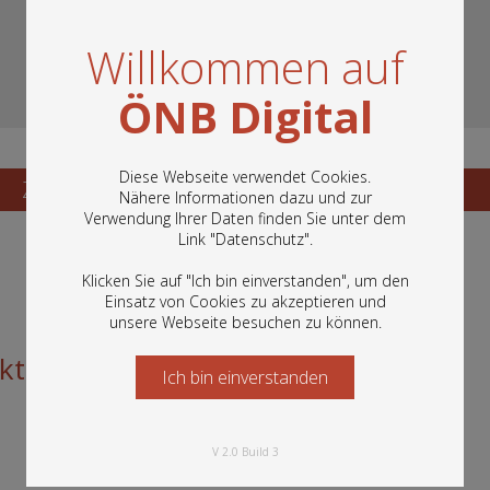
Willkommen auf
ÖNB Digital
Diese Webseite verwendet Cookies.
Zum Katalogisat
Zur Vorschau
Nähere Informationen dazu und zur
Verwendung Ihrer Daten finden Sie unter dem
In diesem Portal finden Sie die digitalen
Link "
Datenschutz
".
Bestände der Österreichischen
Nationalbibliothek: Bücher, Fotografien,
Klicken Sie auf "Ich bin einverstanden", um den
Grafiken und vieles mehr.
Einsatz von Cookies zu akzeptieren und
unsere Webseite besuchen zu können.
t die Preise!
Ich bin einverstanden
Starten Sie jetzt
V 2.0 Build 3