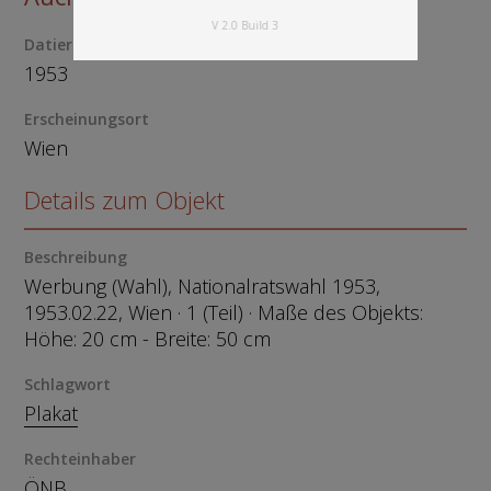
V 2.0 Build 3
Datierung
1953
Erscheinungsort
Wien
Details zum Objekt
Beschreibung
Werbung (Wahl), Nationalratswahl 1953,
1953.02.22, Wien · 1 (Teil) · Maße des Objekts:
Höhe: 20 cm - Breite: 50 cm
Schlagwort
Plakat
Rechteinhaber
ÖNB