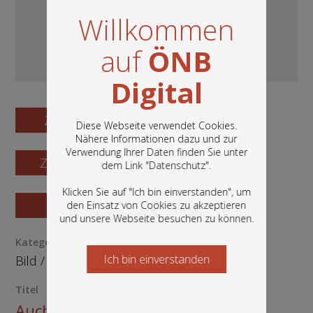
Willkommen
auf
ÖNB
Digital
Zum Digitalisat
Diese Webseite verwendet Cookies.
Nähere Informationen dazu und zur
Verwendung Ihrer Daten finden Sie unter
In diesem Portal finden Sie die digitalen
Zum Katalogisat
dem Link "
Datenschutz
".
Bestände der Österreichischen
Nationalbibliothek: Bücher, Fotografien,
Klicken Sie auf "Ich bin einverstanden", um
Grafiken und vieles mehr.
Zur Vorschau
den Einsatz von Cookies zu akzeptieren
und unsere Webseite besuchen zu können.
Kategorie / Medientyp
Ich bin einverstanden
Starten Sie jetzt
Bild
/
Ephemera
Titel
Auch dies ist eine SPÖ-Wahllüge!