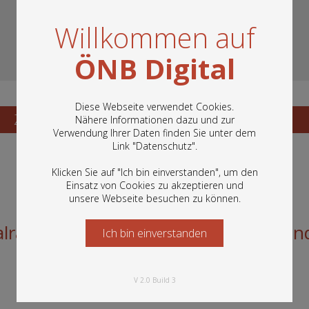
Willkommen auf
ÖNB Digital
Diese Webseite verwendet Cookies.
Zum Katalogisat
Zur Vorschau
Nähere Informationen dazu und zur
Verwendung Ihrer Daten finden Sie unter dem
In diesem Portal finden Sie die digitalen
Link "
Datenschutz
".
Bestände der Österreichischen
Nationalbibliothek: Bücher, Fotografien,
Klicken Sie auf "Ich bin einverstanden", um den
Grafiken und vieles mehr.
Einsatz von Cookies zu akzeptieren und
unsere Webseite besuchen zu können.
alratswahlen 1962 - Kommunisten un
Ich bin einverstanden
Starten Sie jetzt
V 2.0 Build 3