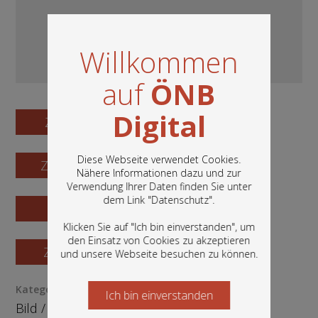
Willkommen
auf
ÖNB
Digital
Zum Digitalisat
Diese Webseite verwendet Cookies.
Zum Katalogisat
Nähere Informationen dazu und zur
Verwendung Ihrer Daten finden Sie unter
In diesem Portal finden Sie die digitalen
dem Link "
Datenschutz
".
Zur Vorschau
Bestände der Österreichischen
Nationalbibliothek: Bücher, Fotografien,
Klicken Sie auf "Ich bin einverstanden", um
Grafiken und vieles mehr.
den Einsatz von Cookies zu akzeptieren
Zur Bestellung
und unsere Webseite besuchen zu können.
Kategorie / Medientyp
Ich bin einverstanden
Starten Sie jetzt
Bild
/
Ephemera