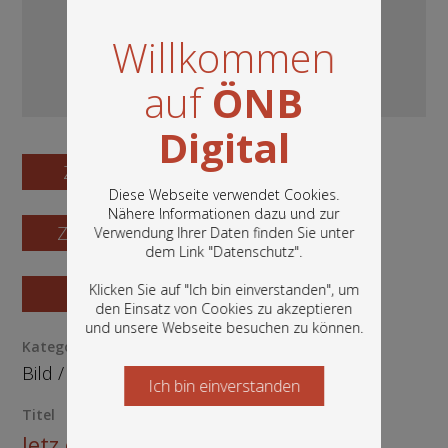
Willkommen
auf
ÖNB
Digital
Zum Digitalisat
Diese Webseite verwendet Cookies.
Nähere Informationen dazu und zur
Zum Katalogisat
Verwendung Ihrer Daten finden Sie unter
In diesem Portal finden Sie die digitalen
dem Link "
Datenschutz
".
Bestände der Österreichischen
Nationalbibliothek: Bücher, Fotografien,
Klicken Sie auf "Ich bin einverstanden", um
Zur Vorschau
Grafiken und vieles mehr.
den Einsatz von Cookies zu akzeptieren
und unsere Webseite besuchen zu können.
Kategorie / Medientyp
Bild
/
Ephemera
Ich bin einverstanden
Starten Sie jetzt
Titel
Jetz erscht recht! Ein Spiel in 3