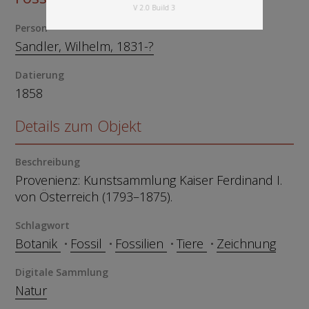
V 2.0 Build 3
Person
Sandler, Wilhelm, 1831-?
Datierung
1858
Details zum Objekt
Beschreibung
Provenienz: Kunstsammlung Kaiser Ferdinand I.
von Österreich (1793–1875).
Schlagwort
Botanik
Fossil
Fossilien
Tiere
Zeichnung
Digitale Sammlung
Natur