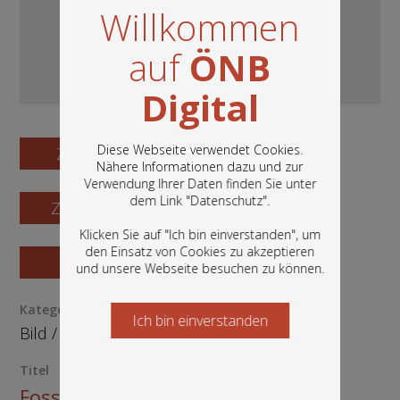
Willkommen
auf
ÖNB
Digital
Diese Webseite verwendet Cookies.
Zum Digitalisat
Nähere Informationen dazu und zur
Verwendung Ihrer Daten finden Sie unter
In diesem Portal finden Sie die digitalen
dem Link "
Datenschutz
".
Zum Katalogisat
Bestände der Österreichischen
Nationalbibliothek: Bücher, Fotografien,
Klicken Sie auf "Ich bin einverstanden", um
Grafiken und vieles mehr.
den Einsatz von Cookies zu akzeptieren
Zur Vorschau
und unsere Webseite besuchen zu können.
Kategorie / Medientyp
Ich bin einverstanden
Starten Sie jetzt
Bild
/
Kunstoriginal
Titel
Fossil