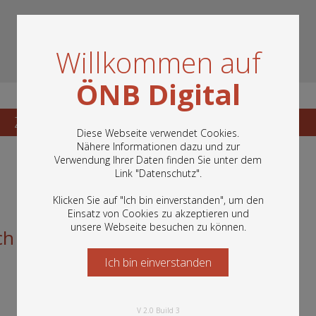
Willkommen auf
ÖNB Digital
Zum Katalogisat
Zur Vorschau
Diese Webseite verwendet Cookies.
Nähere Informationen dazu und zur
Verwendung Ihrer Daten finden Sie unter dem
In diesem Portal finden Sie die digitalen
Link "
Datenschutz
".
Bestände der Österreichischen
Nationalbibliothek: Bücher, Fotografien,
Klicken Sie auf "Ich bin einverstanden", um den
Grafiken und vieles mehr.
Einsatz von Cookies zu akzeptieren und
unsere Webseite besuchen zu können.
Ich werde Bundespräsidentin!
Ich bin einverstanden
Starten Sie jetzt
V 2.0 Build 3