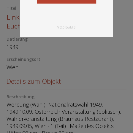
Titel
Linkssozialisten sprechen zu
Euch!
V 2.0 Build 3
Datierung
1949
Erscheinungsort
Wien
Details zum Objekt
Beschreibung
Werbung (Wahl), Nationalratswahl 1949,
1949.10.09, Österreich Veranstaltung (politisch),
Wählerveranstaltung (Brauhaus-Restaurant),
1949.09.05, Wien · 1 (Teil) · Maße des Objekts: