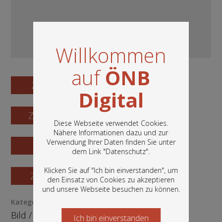
Willkommen
auf
ÖNB
Zum Digitalisat
Digital
Zum Katalogisat
Diese Webseite verwendet Cookies.
Nähere Informationen dazu und zur
Verwendung Ihrer Daten finden Sie unter
Zur Vorschau
In diesem Portal finden Sie die digitalen
dem Link "
Datenschutz
".
Bestände der Österreichischen
Nationalbibliothek: Bücher, Fotografien,
Klicken Sie auf "Ich bin einverstanden", um
Zur Bestellung
Grafiken und vieles mehr.
den Einsatz von Cookies zu akzeptieren
und unsere Webseite besuchen zu können.
Kategorie / Medientyp
Bild
/
Ephemera
Ich bin einverstanden
Starten Sie jetzt