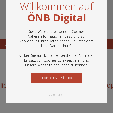
Willkommen auf
ÖNB Digital
Diese Webseite verwendet Cookies.
Nähere Informationen dazu und zur
Verwendung Ihrer Daten finden Sie unter dem
In diesem Portal finden Sie die digitalen
Zum Katalogisat
Zur Vorschau
Link "
Datenschutz
".
Bestände der Österreichischen
Nationalbibliothek: Bücher, Fotografien,
Klicken Sie auf "Ich bin einverstanden", um den
Grafiken und vieles mehr.
Einsatz von Cookies zu akzeptieren und
unsere Webseite besuchen zu können.
Ich bin einverstanden
Starten Sie jetzt
slich der Wiedereröffnung der Staatso
V 2.0 Build 3