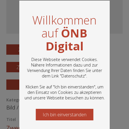
Willkommen
auf
ÖNB
Digital
Zum Digitalisat
Diese Webseite verwendet Cookies.
Nähere Informationen dazu und zur
Zum Katalogisat
Verwendung Ihrer Daten finden Sie unter
In diesem Portal finden Sie die digitalen
dem Link "
Datenschutz
".
Bestände der Österreichischen
Zur Vorschau
Nationalbibliothek: Bücher, Fotografien,
Klicken Sie auf "Ich bin einverstanden", um
Grafiken und vieles mehr.
den Einsatz von Cookies zu akzeptieren
und unsere Webseite besuchen zu können.
Kategorie / Medientyp
Bild
/
Ephemera
Ich bin einverstanden
Starten Sie jetzt
Titel
Zwentendorf? Das wichtigste