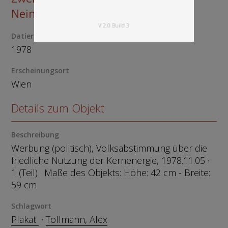
Nein unseres Lebens
V 2.0 Build 3
Datierung
1978
Erscheinungsort
Wien
Details zum Objekt
Beschreibung
Werbung (politisch), Volksabstimmung über die
friedliche Nutzung der Kernenergie, 1978.11.05 ·
1 (Teil) · Maße des Objekts: Höhe: 42 cm - Breite:
59 cm
Schlagwort
Plakat
Tollmann, Alex