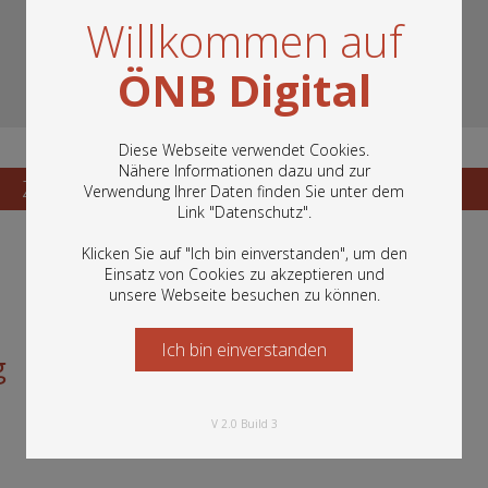
Willkommen auf
ÖNB Digital
Diese Webseite verwendet Cookies.
Nähere Informationen dazu und zur
Zum Katalogisat
Zur Vorschau
Verwendung Ihrer Daten finden Sie unter dem
In diesem Portal finden Sie die digitalen
Link "
Datenschutz
".
Bestände der Österreichischen
Nationalbibliothek: Bücher, Fotografien,
Klicken Sie auf "Ich bin einverstanden", um den
Grafiken und vieles mehr.
Einsatz von Cookies zu akzeptieren und
unsere Webseite besuchen zu können.
Ich bin einverstanden
Starten Sie jetzt
g
V 2.0 Build 3