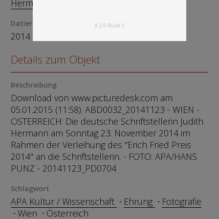
Hermann, Judith, 1970-
Datierung
V 2.0 Build 3
2014 · 23.11.2014
Details zum Objekt
Beschreibung
Download von www.picturedesk.com am
05.01.2015 (11:58). ABD0032_20141123 - WIEN -
ÖSTERREICH: Die deutsche Schriftstellerin Judith
Hermann am Sonntag 23. November 2014 im
Rahmen der Verleihung des "Erich Fried Preis
2014" an die Schriftstellerin. - FOTO: APA/HANS
PUNZ - 20141123_PD0704
Schlagwort
APA Kultur / Wissenschaft
Ehrung
Fotografie
Wien
Österreich