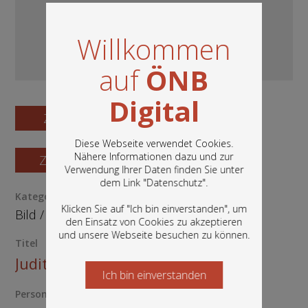
Willkommen
auf
ÖNB
Digital
Zum Digitalisat
Diese Webseite verwendet Cookies.
Nähere Informationen dazu und zur
Zum Katalogisat
Verwendung Ihrer Daten finden Sie unter
In diesem Portal finden Sie die digitalen
dem Link "
Datenschutz
".
Bestände der Österreichischen
Kategorie / Medientyp
Nationalbibliothek: Bücher, Fotografien,
Klicken Sie auf "Ich bin einverstanden", um
Bild
/
Fotografie
Grafiken und vieles mehr.
den Einsatz von Cookies zu akzeptieren
und unsere Webseite besuchen zu können.
Titel
Judith Hermann
Ich bin einverstanden
Starten Sie jetzt
Person