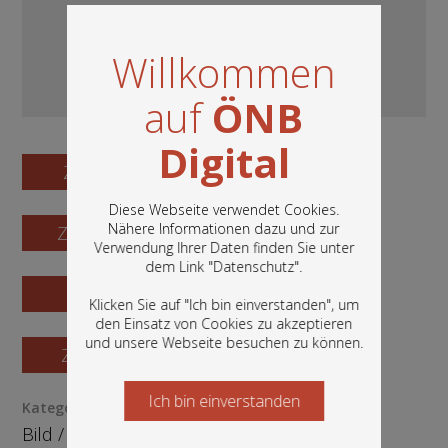
Willkommen
auf
ÖNB
Digital
Zum Digitalisat
Diese Webseite verwendet Cookies.
Nähere Informationen dazu und zur
Zum Katalogisat
Verwendung Ihrer Daten finden Sie unter
In diesem Portal finden Sie die digitalen
dem Link "
Datenschutz
".
Bestände der Österreichischen
Zur Vorschau
Nationalbibliothek: Bücher, Fotografien,
Klicken Sie auf "Ich bin einverstanden", um
Grafiken und vieles mehr.
den Einsatz von Cookies zu akzeptieren
und unsere Webseite besuchen zu können.
Zur Bestellung
Ich bin einverstanden
Starten Sie jetzt
Kategorie / Medientyp
Bild
/
Ephemera