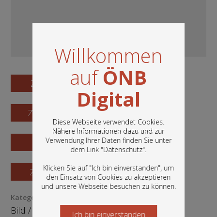
Willkommen
auf
ÖNB
Zum Digitalisat
Digital
Zum Katalogisat
Diese Webseite verwendet Cookies.
Nähere Informationen dazu und zur
Verwendung Ihrer Daten finden Sie unter
Zur Vorschau
In diesem Portal finden Sie die digitalen
dem Link "
Datenschutz
".
Bestände der Österreichischen
Nationalbibliothek: Bücher, Fotografien,
Klicken Sie auf "Ich bin einverstanden", um
Zur Bestellung
Grafiken und vieles mehr.
den Einsatz von Cookies zu akzeptieren
und unsere Webseite besuchen zu können.
Kategorie / Medientyp
Bild
/
Ephemera
Ich bin einverstanden
Starten Sie jetzt