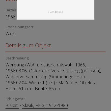
Datierung
V 2.0 Build 3
1966
Erscheinungsort
Wien
Details zum Objekt
Beschreibung
Werbung (Wahl), Nationalratswahl 1966,
1966.03.06, Österreich Veranstaltung (politisch),
Wählerversammlung (Simmeringer Hof),
1966.02.04, Wien · 1 (Teil) · Maße des Objekts:
Höhe: 61 cm - Breite: 85 cm
Schlagwort
Plakat
Slavik, Felix, 1912-1980