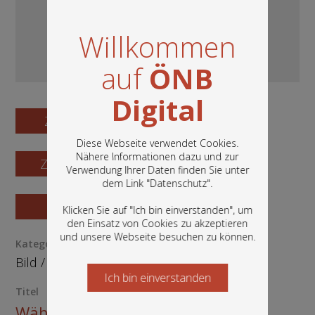
Willkommen
auf
ÖNB
Digital
Zum Digitalisat
Diese Webseite verwendet Cookies.
Nähere Informationen dazu und zur
Zum Katalogisat
Verwendung Ihrer Daten finden Sie unter
In diesem Portal finden Sie die digitalen
dem Link "
Datenschutz
".
Bestände der Österreichischen
Nationalbibliothek: Bücher, Fotografien,
Zur Vorschau
Klicken Sie auf "Ich bin einverstanden", um
Grafiken und vieles mehr.
den Einsatz von Cookies zu akzeptieren
und unsere Webseite besuchen zu können.
Kategorie / Medientyp
Bild
/
Ephemera
Ich bin einverstanden
Starten Sie jetzt
Titel
Wählerversammlung