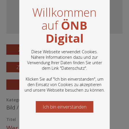
Willkommen
auf
ÖNB
Digital
Zum Digitalisat
Diese Webseite verwendet Cookies.
Nähere Informationen dazu und zur
Verwendung Ihrer Daten finden Sie unter
In diesem Portal finden Sie die digitalen
Zum Katalogisat
dem Link "
Datenschutz
".
Bestände der Österreichischen
Nationalbibliothek: Bücher, Fotografien,
Klicken Sie auf "Ich bin einverstanden", um
Grafiken und vieles mehr.
Zur Vorschau
den Einsatz von Cookies zu akzeptieren
und unsere Webseite besuchen zu können.
Kategorie / Medientyp
Ich bin einverstanden
Starten Sie jetzt
Bild
/
Ephemera
Titel
Wer hat hier abgebissen ?