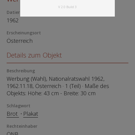
V 2.0 Build 3
Datierung
1962
Erscheinungsort
Österreich
Details zum Objekt
Beschreibung
Werbung (Wahl), Nationalratswahl 1962,
1962.11.18, Österreich · 1 (Teil) · Maße des
Objekts: Höhe: 43 cm - Breite: 30 cm
Schlagwort
Brot
Plakat
Rechteinhaber
ÖNB