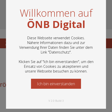
Willkommen auf
ÖNB Digital
Diese Webseite verwendet Cookies.
Zum Katalogisat
Nähere Informationen dazu und zur
Zur Vorschau
Verwendung Ihrer Daten finden Sie unter dem
In diesem Portal finden Sie die digitalen
Link "
Datenschutz
".
Bestände der Österreichischen
Nationalbibliothek: Bücher, Fotografien,
Klicken Sie auf "Ich bin einverstanden", um den
Grafiken und vieles mehr.
Einsatz von Cookies zu akzeptieren und
unsere Webseite besuchen zu können.
österreich geleistet
Ich bin einverstanden
Starten Sie jetzt
V 2.0 Build 3