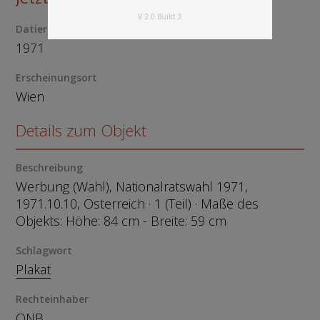
V 2.0 Build 3
Datierung
1971
Erscheinungsort
Wien
Details zum Objekt
Beschreibung
Werbung (Wahl), Nationalratswahl 1971,
1971.10.10, Österreich · 1 (Teil) · Maße des
Objekts: Höhe: 84 cm - Breite: 59 cm
Schlagwort
Plakat
Rechteinhaber
ÖNB