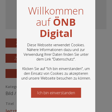
Willkommen
auf
ÖNB
Digital
Zum Digitalisat
Diese Webseite verwendet Cookies.
Nähere Informationen dazu und zur
Verwendung Ihrer Daten finden Sie unter
In diesem Portal finden Sie die digitalen
Zum Katalogisat
dem Link "
Datenschutz
".
Bestände der Österreichischen
Nationalbibliothek: Bücher, Fotografien,
Klicken Sie auf "Ich bin einverstanden", um
Grafiken und vieles mehr.
Zur Vorschau
den Einsatz von Cookies zu akzeptieren
und unsere Webseite besuchen zu können.
Kategorie / Medientyp
Ich bin einverstanden
Starten Sie jetzt
Bild
/
Plakat
Titel
Jetzt sind wir Nr. 1 - SPÖ