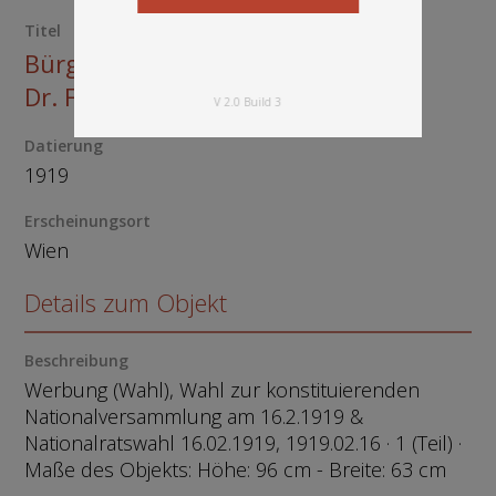
Titel
Bürgerlich-demokratische Partei.
Dr. Franz Klein
V 2.0 Build 3
Datierung
1919
Erscheinungsort
Wien
Details zum Objekt
Beschreibung
Werbung (Wahl), Wahl zur konstituierenden
Nationalversammlung am 16.2.1919 &
Nationalratswahl 16.02.1919, 1919.02.16 · 1 (Teil) ·
Maße des Objekts: Höhe: 96 cm - Breite: 63 cm