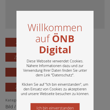
Willkommen
auf
ÖNB
Zum Digitalisat
Digital
Zum Katalogisat
Diese Webseite verwendet Cookies.
Nähere Informationen dazu und zur
Verwendung Ihrer Daten finden Sie unter
Zur Vorschau
In diesem Portal finden Sie die digitalen
dem Link "
Datenschutz
".
Bestände der Österreichischen
Nationalbibliothek: Bücher, Fotografien,
Klicken Sie auf "Ich bin einverstanden", um
Zur Bestellung
Grafiken und vieles mehr.
den Einsatz von Cookies zu akzeptieren
und unsere Webseite besuchen zu können.
Kategorie / Medientyp
Bild
/
Ephemera
Ich bin einverstanden
Starten Sie jetzt