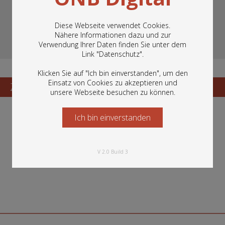
Diese Webseite verwendet Cookies.
Nähere Informationen dazu und zur
Verwendung Ihrer Daten finden Sie unter dem
In diesem Portal finden Sie die digitalen
Link "
Datenschutz
".
Bestände der Österreichischen
Nationalbibliothek: Bücher, Fotografien,
Klicken Sie auf "Ich bin einverstanden", um den
Grafiken und vieles mehr.
Einsatz von Cookies zu akzeptieren und
Zum Katalogisat
Zur Vorschau
unsere Webseite besuchen zu können.
Ich bin einverstanden
Starten Sie jetzt
V 2.0 Build 3