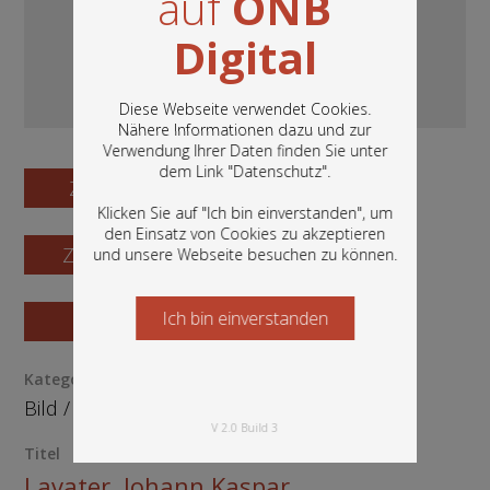
auf
ÖNB
Digital
Diese Webseite verwendet Cookies.
Nähere Informationen dazu und zur
Verwendung Ihrer Daten finden Sie unter
In diesem Portal finden Sie die digitalen
dem Link "
Datenschutz
".
Bestände der Österreichischen
Zum Digitalisat
Nationalbibliothek: Bücher, Fotografien,
Klicken Sie auf "Ich bin einverstanden", um
Grafiken und vieles mehr.
den Einsatz von Cookies zu akzeptieren
Zum Katalogisat
und unsere Webseite besuchen zu können.
Ich bin einverstanden
Starten Sie jetzt
Zur Vorschau
Kategorie / Medientyp
Bild
/
Grafik
V 2.0 Build 3
Titel
Lavater, Johann Kaspar