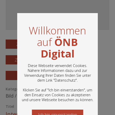
Willkommen
auf
ÖNB
Zum Digitalisat
Digital
Zum Katalogisat
Diese Webseite verwendet Cookies.
Nähere Informationen dazu und zur
Zur Vorschau
Verwendung Ihrer Daten finden Sie unter
In diesem Portal finden Sie die digitalen
dem Link "
Datenschutz
".
Bestände der Österreichischen
Nationalbibliothek: Bücher, Fotografien,
Kategorie / Medientyp
Klicken Sie auf "Ich bin einverstanden", um
Grafiken und vieles mehr.
den Einsatz von Cookies zu akzeptieren
Bild
/
Fotografie
und unsere Webseite besuchen zu können.
Titel
Internationales Esperanto-
Ich bin einverstanden
Starten Sie jetzt