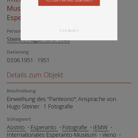
Museum, Wien 1951: = Internacia
Esperanto-Muzeo, Vieno 1951
Person
V 2.0 Build 3
Steiner, Hugo, 1878-1969
Datierung
03.06.1951 · 1951
Details zum Objekt
Beschreibung
Einweihung des "Panteono"; Ansprache von
Hugo Steiner · 1 Fotografie
Schlagwort
Aŭstrio
Esperanto
Fotografie
IEMW
Internationales Esperanto-Museum
Vieno