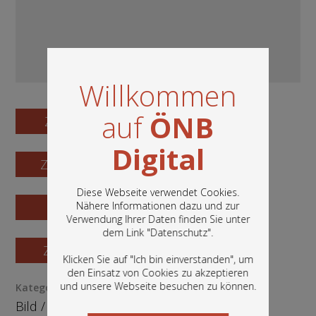
Willkommen
auf
ÖNB
Zum Digitalisat
Digital
Zum Katalogisat
Diese Webseite verwendet Cookies.
Zur Vorschau
Nähere Informationen dazu und zur
Verwendung Ihrer Daten finden Sie unter
In diesem Portal finden Sie die digitalen
dem Link "
Datenschutz
".
Bestände der Österreichischen
Zur Bestellung
Nationalbibliothek: Bücher, Fotografien,
Klicken Sie auf "Ich bin einverstanden", um
Grafiken und vieles mehr.
den Einsatz von Cookies zu akzeptieren
und unsere Webseite besuchen zu können.
Kategorie / Medientyp
Bild
/
Fotografie