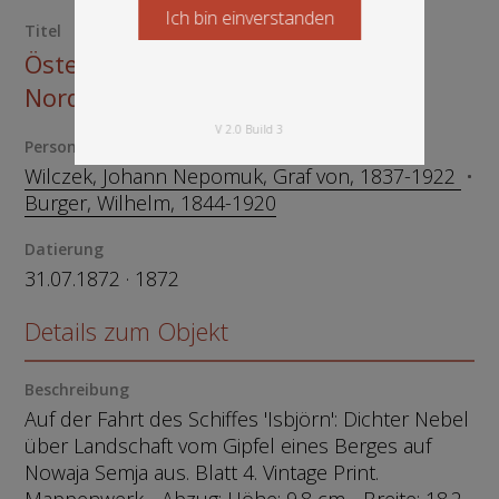
Ich bin einverstanden
Starten Sie jetzt
Titel
Österreichisch- Ungarische
Nordpolexpedition 1872
V 2.0 Build 3
Person
Wilczek, Johann Nepomuk, Graf von, 1837-1922
Burger, Wilhelm, 1844-1920
Datierung
31.07.1872 · 1872
Details zum Objekt
Beschreibung
Auf der Fahrt des Schiffes 'Isbjörn': Dichter Nebel
über Landschaft vom Gipfel eines Berges auf
Nowaja Semja aus. Blatt 4. Vintage Print.