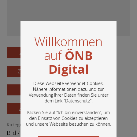
Willkommen
auf
ÖNB
Zum Digitalisat
Digital
Zum Katalogisat
Diese Webseite verwendet Cookies.
Zur Vorschau
Nähere Informationen dazu und zur
Verwendung Ihrer Daten finden Sie unter
In diesem Portal finden Sie die digitalen
dem Link "
Datenschutz
".
Bestände der Österreichischen
Zur Bestellung
Nationalbibliothek: Bücher, Fotografien,
Klicken Sie auf "Ich bin einverstanden", um
Grafiken und vieles mehr.
den Einsatz von Cookies zu akzeptieren
und unsere Webseite besuchen zu können.
Kategorie / Medientyp
Bild
/
Fotografie