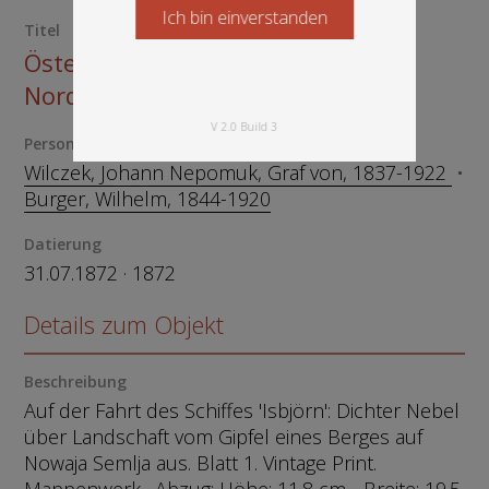
Ich bin einverstanden
Starten Sie jetzt
Titel
Österreichisch- Ungarische
Nordpolexpedition 1872
V 2.0 Build 3
Person
Wilczek, Johann Nepomuk, Graf von, 1837-1922
Burger, Wilhelm, 1844-1920
Datierung
31.07.1872 · 1872
Details zum Objekt
Beschreibung
Auf der Fahrt des Schiffes 'Isbjörn': Dichter Nebel
über Landschaft vom Gipfel eines Berges auf
Nowaja Semlja aus. Blatt 1. Vintage Print.