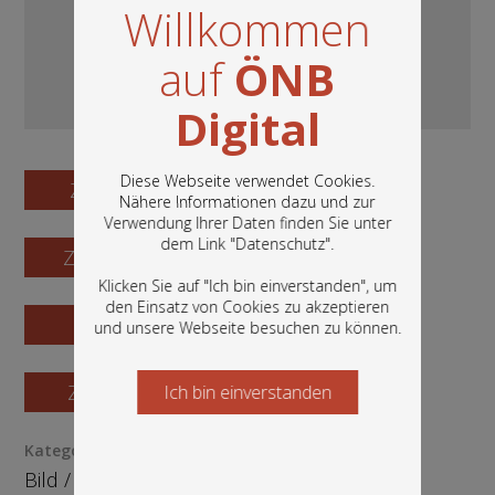
Willkommen
auf
ÖNB
Digital
Diese Webseite verwendet Cookies.
Zum Digitalisat
Nähere Informationen dazu und zur
Verwendung Ihrer Daten finden Sie unter
In diesem Portal finden Sie die digitalen
dem Link "
Datenschutz
".
Zum Katalogisat
Bestände der Österreichischen
Nationalbibliothek: Bücher, Fotografien,
Klicken Sie auf "Ich bin einverstanden", um
Grafiken und vieles mehr.
den Einsatz von Cookies zu akzeptieren
Zur Vorschau
und unsere Webseite besuchen zu können.
Zur Bestellung
Ich bin einverstanden
Starten Sie jetzt
Kategorie / Medientyp
Bild
/
Grafik