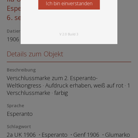
Ich bin einverstanden
Starten Sie jetzt
Esperanto, Ĝenevo 28. aŭgusto -
6. septembro 1906
Datierung
V 2.0 Build 3
1906
Details zum Objekt
Beschreibung
Verschlussmarke zum 2. Esperanto-
Weltkongress · Aufdruck erhaben, weiß auf rot · 1
Verschlussmarke · farbig
Sprache
Esperanto
Schlagwort
2a UK 1906
Esperanto
Genf 1906
Glumarko