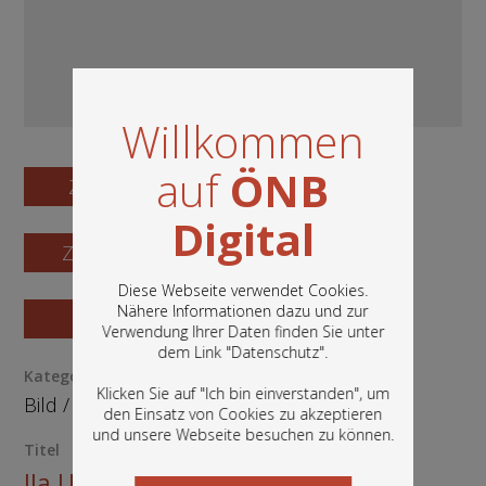
Willkommen
auf
ÖNB
Zum Digitalisat
Digital
Zum Katalogisat
Diese Webseite verwendet Cookies.
Nähere Informationen dazu und zur
Zur Vorschau
Verwendung Ihrer Daten finden Sie unter
In diesem Portal finden Sie die digitalen
dem Link "
Datenschutz
".
Bestände der Österreichischen
Kategorie / Medientyp
Nationalbibliothek: Bücher, Fotografien,
Klicken Sie auf "Ich bin einverstanden", um
Bild
/
Ephemera
Grafiken und vieles mehr.
den Einsatz von Cookies zu akzeptieren
und unsere Webseite besuchen zu können.
Titel
IIa Universala Kongreso de