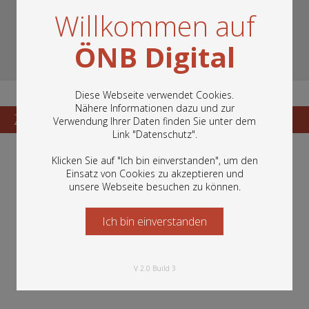
Willkommen auf
ÖNB Digital
Diese Webseite verwendet Cookies.
Nähere Informationen dazu und zur
Zum Katalogisat
Zur Vorschau
Verwendung Ihrer Daten finden Sie unter dem
In diesem Portal finden Sie die digitalen
Link "
Datenschutz
".
Bestände der Österreichischen
Nationalbibliothek: Bücher, Fotografien,
Klicken Sie auf "Ich bin einverstanden", um den
Grafiken und vieles mehr.
Einsatz von Cookies zu akzeptieren und
unsere Webseite besuchen zu können.
Ich bin einverstanden
Starten Sie jetzt
V 2.0 Build 3