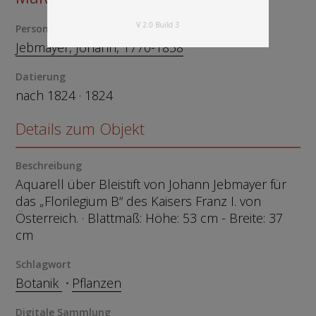
V 2.0 Build 3
Person
Jebmayer, Johann, 1770-1858
Datierung
nach 1824 · 1824
Details zum Objekt
Beschreibung
Aquarell über Bleistift von Johann Jebmayer für
das „Florilegium B“ des Kaisers Franz I. von
Österreich. · Blattmaß: Höhe: 53 cm - Breite: 37
cm
Schlagwort
Botanik
Pflanzen
Digitale Sammlung