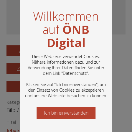
Willkommen
auf
ÖNB
Digital
Zum Digitalisat
Diese Webseite verwendet Cookies.
Nähere Informationen dazu und zur
Verwendung Ihrer Daten finden Sie unter
Zum Katalogisat
In diesem Portal finden Sie die digitalen
dem Link "
Datenschutz
".
Bestände der Österreichischen
Nationalbibliothek: Bücher, Fotografien,
Klicken Sie auf "Ich bin einverstanden", um
Zur Vorschau
Grafiken und vieles mehr.
den Einsatz von Cookies zu akzeptieren
und unsere Webseite besuchen zu können.
Kategorie / Medientyp
Bild
/
Kunstoriginal
Ich bin einverstanden
Starten Sie jetzt
Titel
Malva miniata