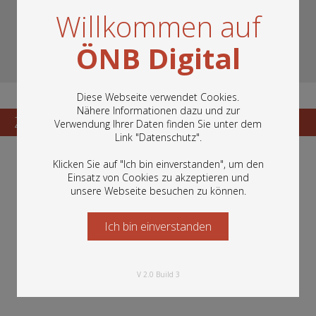
Willkommen auf
ÖNB Digital
Diese Webseite verwendet Cookies.
Nähere Informationen dazu und zur
Zum Katalogisat
Zur Vorschau
Verwendung Ihrer Daten finden Sie unter dem
In diesem Portal finden Sie die digitalen
Link "
Datenschutz
".
Bestände der Österreichischen
Nationalbibliothek: Bücher, Fotografien,
Klicken Sie auf "Ich bin einverstanden", um den
Grafiken und vieles mehr.
Einsatz von Cookies zu akzeptieren und
unsere Webseite besuchen zu können.
Ich bin einverstanden
Starten Sie jetzt
V 2.0 Build 3