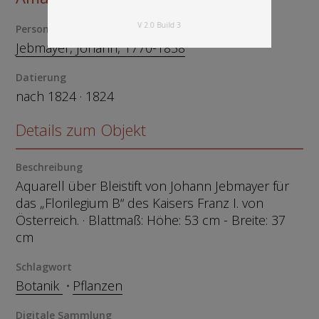
V 2.0 Build 3
Person
Jebmayer, Johann, 1770-1858
Datierung
nach 1824 · 1824
Details zum Objekt
Beschreibung
Aquarell über Bleistift von Johann Jebmayer für
das „Florilegium B“ des Kaisers Franz I. von
Österreich. · Blattmaß: Höhe: 53 cm - Breite: 37
cm
Schlagwort
Botanik
Pflanzen
Digitale Sammlung