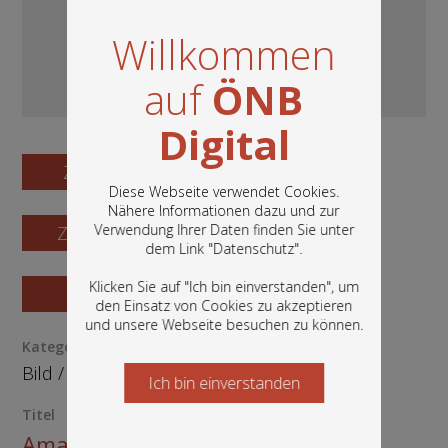
Willkommen
auf
ÖNB
Digital
Zum Digitalisat
Diese Webseite verwendet Cookies.
Nähere Informationen dazu und zur
Verwendung Ihrer Daten finden Sie unter
Zum Katalogisat
In diesem Portal finden Sie die digitalen
dem Link "
Datenschutz
".
Bestände der Österreichischen
Nationalbibliothek: Bücher, Fotografien,
Klicken Sie auf "Ich bin einverstanden", um
Zur Vorschau
Grafiken und vieles mehr.
den Einsatz von Cookies zu akzeptieren
und unsere Webseite besuchen zu können.
Kategorie / Medientyp
Bild
/
Kunstoriginal
Ich bin einverstanden
Starten Sie jetzt
Titel
Amaryllis versicolor