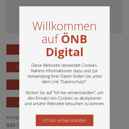
Willkommen
auf
ÖNB
Digital
Zum Digitalisat
Diese Webseite verwendet Cookies.
Zum Katalogisat
Nähere Informationen dazu und zur
Verwendung Ihrer Daten finden Sie unter
In diesem Portal finden Sie die digitalen
dem Link "
Datenschutz
".
Zur Vorschau
Bestände der Österreichischen
Nationalbibliothek: Bücher, Fotografien,
Klicken Sie auf "Ich bin einverstanden", um
Grafiken und vieles mehr.
den Einsatz von Cookies zu akzeptieren
Zur Bestellung
und unsere Webseite besuchen zu können.
Kategorie / Medientyp
Ich bin einverstanden
Starten Sie jetzt
Bild
/
Fotografie