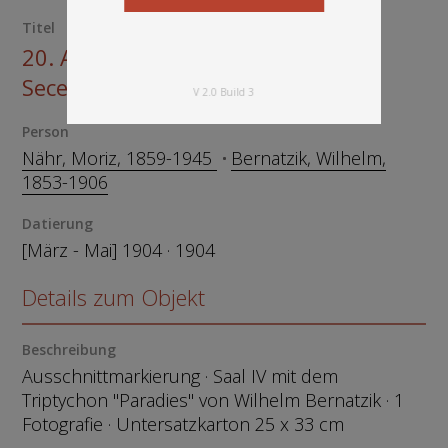
Titel
20. Ausstellung der Wiener
Secession 1904
V 2.0 Build 3
Person
Nähr, Moriz, 1859-1945
Bernatzik, Wilhelm,
1853-1906
Datierung
[März - Mai] 1904 · 1904
Details zum Objekt
Beschreibung
Ausschnittmarkierung · Saal IV mit dem
Triptychon "Paradies" von Wilhelm Bernatzik · 1
Fotografie · Untersatzkarton 25 x 33 cm