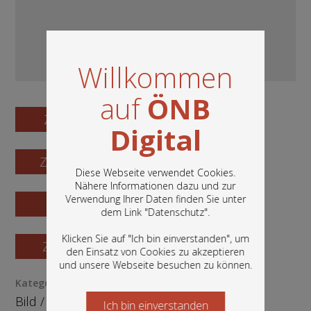
Willkommen
auf
ÖNB
Zum Digitalisat
Digital
Zum Katalogisat
Diese Webseite verwendet Cookies.
Nähere Informationen dazu und zur
Verwendung Ihrer Daten finden Sie unter
Zur Vorschau
In diesem Portal finden Sie die digitalen
dem Link "
Datenschutz
".
Bestände der Österreichischen
Nationalbibliothek: Bücher, Fotografien,
Klicken Sie auf "Ich bin einverstanden", um
Zur Bestellung
Grafiken und vieles mehr.
den Einsatz von Cookies zu akzeptieren
und unsere Webseite besuchen zu können.
Kategorie / Medientyp
Bild
/
Fotografie
Ich bin einverstanden
Starten Sie jetzt