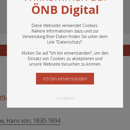
ÖNB Digital
Diese Webseite verwendet Cookies.
Nähere Informationen dazu und zur
Verwendung Ihrer Daten finden Sie unter dem
In diesem Portal finden Sie die digitalen
Link "
Datenschutz
".
Bestände der Österreichischen
Nationalbibliothek: Bücher, Fotografien,
Zum Katalogisat
Zur Vorschau
Klicken Sie auf "Ich bin einverstanden", um den
Grafiken und vieles mehr.
Einsatz von Cookies zu akzeptieren und
unsere Webseite besuchen zu können.
Ich bin einverstanden
Starten Sie jetzt
894
V 2.0 Build 3
w, Hans von, 1830-1894