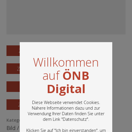
Zum Digitalisat
Willkommen
Zum Katalogisat
auf
ÖNB
Digital
Zur Vorschau
Diese Webseite verwendet Cookies.
Zur Bestellung
Nähere Informationen dazu und zur
Verwendung Ihrer Daten finden Sie unter
In diesem Portal finden Sie die digitalen
dem Link "
Datenschutz
".
Kategorie / Medientyp
Bestände der Österreichischen
Bild
/
Fotografie
Nationalbibliothek: Bücher, Fotografien,
Klicken Sie auf "Ich bin einverstanden", um