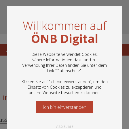
Willkommen auf
ÖNB Digital
Zum Katalogisat
Zur Vorschau
Diese Webseite verwendet Cookies.
Nähere Informationen dazu und zur
Verwendung Ihrer Daten finden Sie unter dem
In diesem Portal finden Sie die digitalen
Link "
Datenschutz
".
Bestände der Österreichischen
Nationalbibliothek: Bücher, Fotografien,
Klicken Sie auf "Ich bin einverstanden", um den
Grafiken und vieles mehr.
Einsatz von Cookies zu akzeptieren und
unsere Webseite besuchen zu können.
 in Wien
Ich bin einverstanden
Starten Sie jetzt
uss, Clemens, 1893-1954
V 2.0 Build 3