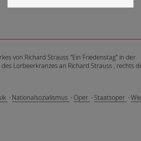
es von Richard Strauss "Ein Friedenstag" in der
des Lorbeerkranzes an Richard Strauss , rechts d
sik
Nationalsozialismus
Oper
Staatsoper
Wi